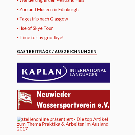
▪ Wanderung in den Pentland Hills
▪ Zoo und Museen in Edinburgh
▪ Tagestrip nach Glasgow
▪ Ilse of Skye Tour
▪ Time to say goodbye!
GASTBEITRÄGE / AUSZEICHNUNGEN