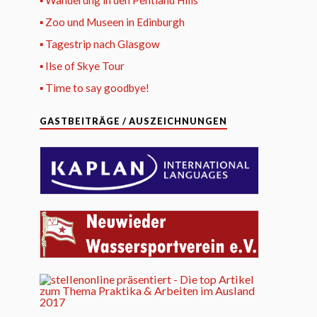
▪ Wanderung in den Pentland Hills
▪ Zoo und Museen in Edinburgh
▪ Tagestrip nach Glasgow
▪ Ilse of Skye Tour
▪ Time to say goodbye!
GASTBEITRÄGE / AUSZEICHNUNGEN