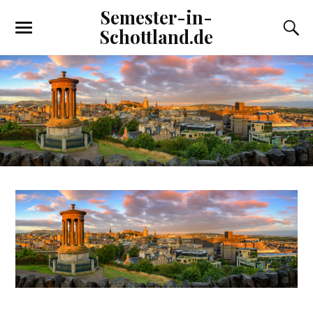
Semester-in-
Schottland.de